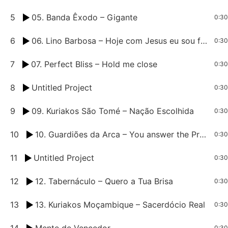
5
05. Banda Êxodo – Gigante
0:30
6
06. Lino Barbosa – Hoje com Jesus eu sou filho de Deus
0:30
7
07. Perfect Bliss – Hold me close
0:30
8
Untitled Project
0:30
9
09. Kuriakos São Tomé – Nação Escolhida
0:30
10
10. Guardiões da Arca – You answer the Prayers
0:30
11
Untitled Project
0:30
12
12. Tabernáculo – Quero a Tua Brisa
0:30
13
13. Kuriakos Moçambique – Sacerdócio Real
0:30
14
Mente de Vencedor
0:30