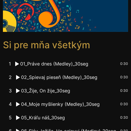
Si pre mňa všetkým
1
01_Práve dnes (Medley)_30seg
0:30
2
02_Spievaj pieseň (Medley)_30seg
0:30
3
03_Žije, On žije_30seg
0:30
4
04_Moje myšlienky (Medley)_30seg
0:30
5
05_Kráľu náš_30seg
0:30
6
06_Sláv Ježiša, Ho oslavuj (Medley)_30seg
0:30