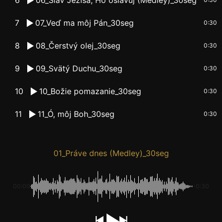
7
07_Veď ma môj Pán_30seg
0:30
8
08_Čerstvý olej_30seg
0:30
9
09_Svätý Duchu_30seg
0:30
10
10_Božie pomazanie_30seg
0:30
11
11_Ó, môj Boh_30seg
0:30
01_Práve dnes (Medley)_30seg
00:00
-0:30