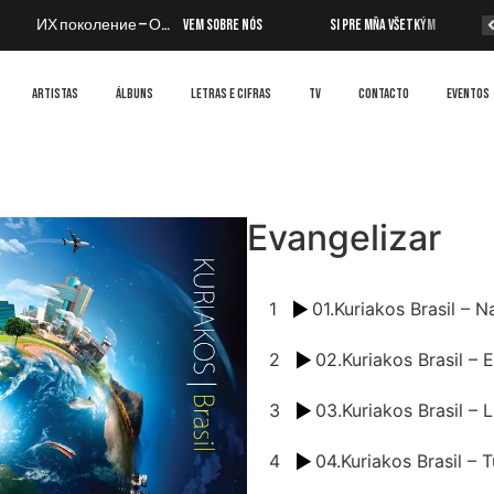
ИХ поколение — О Нём
Vem Sobre Nós
Si Pre Mňa Všetkým
Pr
ARTISTAS
ÁLBUNS
LETRAS E CIFRAS
TV
CONTACTO
EVENTOS
Evangelizar
1
01.Kuriakos Brasil – 
2
02.Kuriakos Brasil – 
3
03.Kuriakos Brasil – 
4
04.Kuriakos Brasil – T