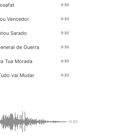
Josafat
0:30
 Sou Vencedor
0:30
Estou Sarado
0:30
General de Guerra
0:30
 Na Tua Morada
0:30
 Tudo vai Mudar
0:30
-0:30