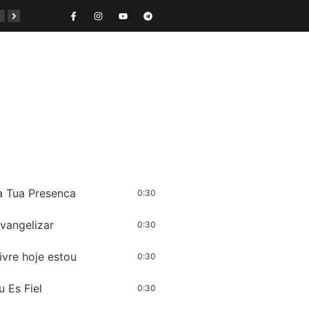
opósito
Иисус из Назарета
Kingdom Street Angels
Surpresas
Na Tua Presenca
0:30
Evangelizar
0:30
Livre hoje estou
0:30
u Es Fiel
0:30