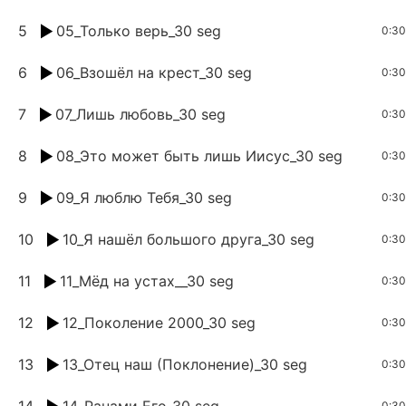
5
05_Только верь_30 seg
0:30
6
06_Взошёл на крест_30 seg
0:30
7
07_Лишь любовь_30 seg
0:30
8
08_Это может быть лишь Иисус_30 seg
0:30
9
09_Я люблю Тебя_30 seg
0:30
10
10_Я нашёл большого друга_30 seg
0:30
11
11_Мёд на устах__30 seg
0:30
12
12_Поколение 2000_30 seg
0:30
13
13_Отец наш (Поклонение)_30 seg
0:30
14
14_Ранами Его_30 seg
0:30