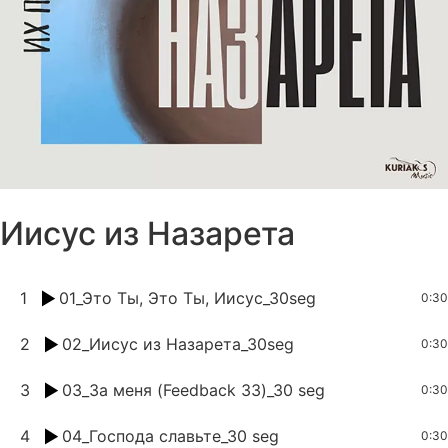
Иисус из Назарета
1
01_Это Ты, Это Ты, Иисус_30seg
0:30
2
02_Иисус из Назарета_30seg
0:30
3
03_За меня (Feedback 33)_30 seg
0:30
4
04_Господа славьте_30 seg
0:30