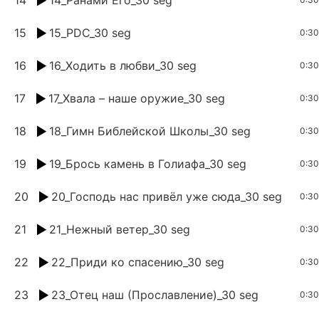
15
15_PDC_30 seg
0:30
16
16_Ходить в любви_30 seg
0:30
17
17_Хвала – наше оружие_30 seg
0:30
18
18_Гимн Библейской Школы_30 seg
0:30
19
19_Брось камень в Голиафа_30 seg
0:30
20
20_Господь нас привёл уже сюда_30 seg
0:30
21
21_Нежный ветер_30 seg
0:30
22
22_Приди ко спасению_30 seg
0:30
23
23_Отец наш (Прославление)_30 seg
0:30