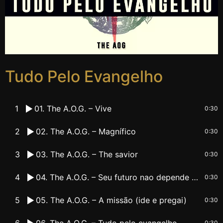
Tudo Pelo Evangelho
1
01. The A.O.G. – Vive
0:30
2
02. The A.O.G. – Magnífico
0:30
3
03. The A.O.G. – The savior
0:30
4
04. The A.O.G. – Seu futuro nao depende de Deus
0:30
5
05. The A.O.G. – A missão (ide e pregai)
0:30
6
06. The A.O.G. – Tudo pelo evangelho
0:30