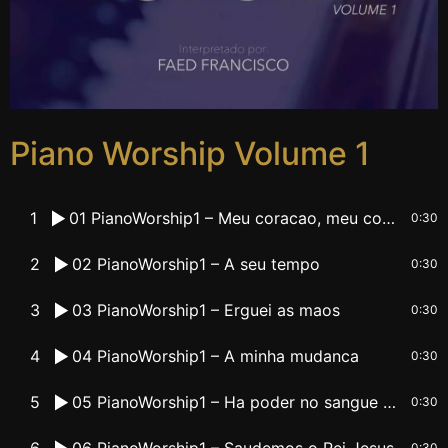
Piano Worship Volume 1
1
01 PianoWorship1 – Meu coracao, meu corpo
0:30
2
02 PianoWorship1 – A seu tempo
0:30
3
03 PianoWorship1 – Erguei as maos
0:30
4
04 PianoWorship1 – A minha mudanca
0:30
5
05 PianoWorship1 – Ha poder no sangue de Jesus
0:30
6
06 PianoWorship1 – Saudemos o Rei Jesus
0:30