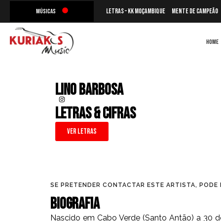
s
convenção de fé
letras – KK Moçambique
Mente de Campeão
Músicas
HOME
Lino Barbosa
LETRAS & CIFRAS
Ver Letras
SE PRETENDER CONTACTAR ESTE ARTISTA, POD
Biografia
Nascido em Cabo Verde (Santo Antão) a 30 de