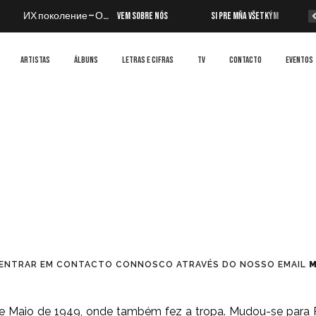
ИХ поколение — О Нём
Vem Sobre Nós
Si Pre Mňa Všetkým
Pr
ARTISTAS
ÁLBUNS
LETRAS E CIFRAS
TV
CONTACTO
EVENTOS
E ENTRAR EM CONTACTO CONNOSCO ATRAVÉS DO NOSSO EMAIL
M
 Maio de 1949, onde também fez a tropa. Mudou-se para Po