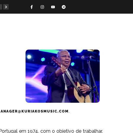
opósito
Иисус из Назарета
Kingdom Street Angels
Surpresas
ANAGER@KURIAKOSMUSIC.COM
.
rtugal em 1974, com o objetivo de trabalhar.