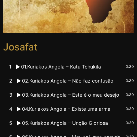
Josafat
1
01.Kuriakos Angola – Katu Tchukila
0:30
2
02.Kuriakos Angola – Não faz confusão
0:30
3
03.Kuriakos Angola – Este é o meu desejo
0:30
4
04.Kuriakos Angola – Existe uma arma
0:30
5
05.Kuriakos Angola – Unção Gloriosa
0:30
6
06.Kuriakos Angola – Meu sol, meu escudo
0:30