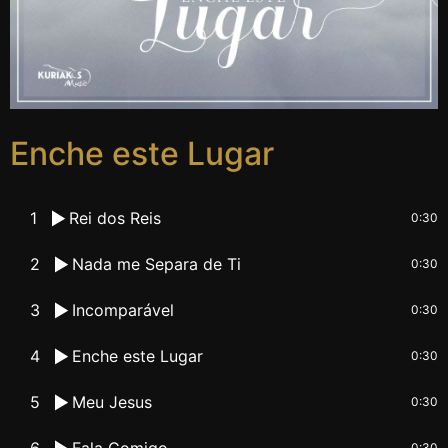
Enche este Lugar
1
Rei dos Reis
0:30
2
Nada me Separa de Ti
0:30
3
Incomparável
0:30
4
Enche este Lugar
0:30
5
Meu Jesus
0:30
6
Fala Comigo
0:30