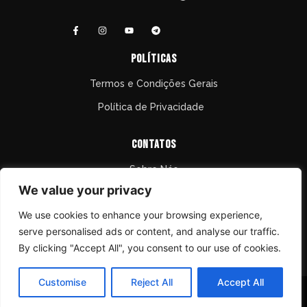
políticas
Termos e Condições Gerais
Política de Privacidade
Contatos
Sobre Nós
We value your privacy
Contactos
We use cookies to enhance your browsing experience,
FAQ
serve personalised ads or content, and analyse our traffic.
info@kuriakosmusic.com
By clicking "Accept All", you consent to our use of cookies.
Customise
Reject All
Accept All
Copyright © Kuriakos Music – 2011-2026 – Todos os direitos
reservados